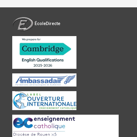
ÉcoleDirecte