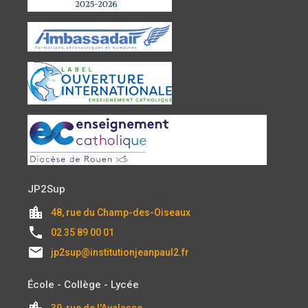
JP2Sup
location_city
48, rue du Champ-des-Oiseaux
local_phone
02 35 89 00 01
email
jp2sup@institutionjeanpaul2.fr
École - Collège - Lycée
location_city
39, rue de l'Avalasse