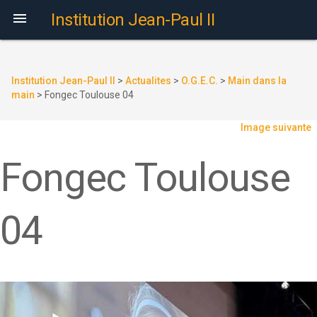

Institution Jean-Paul II
Institution Jean-Paul II
>
Actualites
>
O.G.E.C.
>
Main dans la
main
>
Fongec Toulouse 04
Image suivante
Fongec Toulouse
04