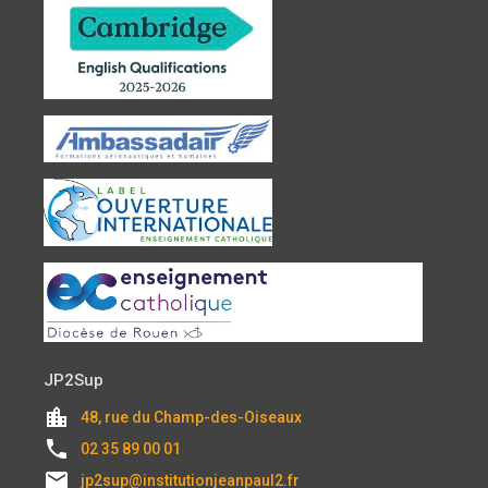
JP2Sup
location_city
48, rue du Champ-des-Oiseaux
local_phone
02 35 89 00 01
email
jp2sup@institutionjeanpaul2.fr