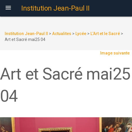

Institution Jean-Paul II
Institution Jean-Paul II
>
Actualites
>
Lycée
>
L’Art et le Sacré
>
Art et Sacré mai25 04
Image suivante
Art et Sacré mai25
04