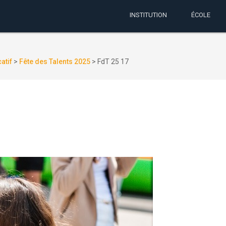
INSTITUTION
ÉCOLE
atif
>
Fête des Talents 2025
>
FdT 25 17