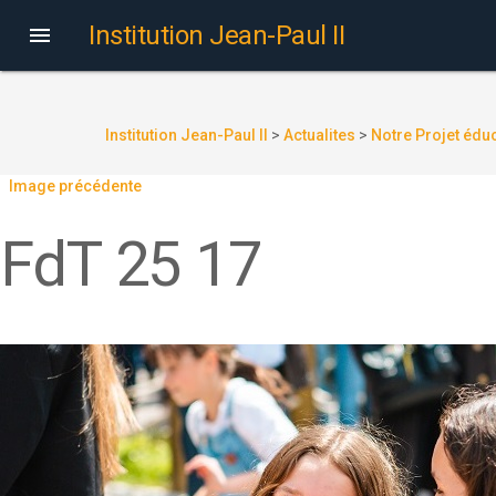
Institution Jean-Paul II

Institution Jean-Paul II
>
Actualites
>
Notre Projet éduc
Image précédente
FdT 25 17