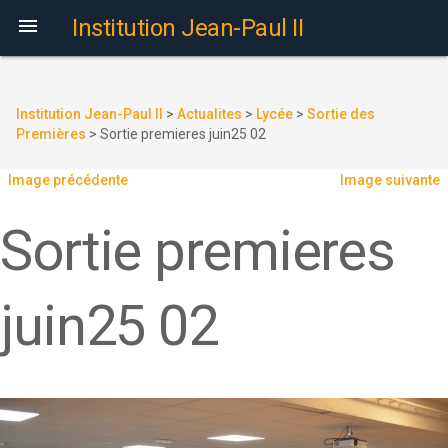

Institution Jean-Paul II
Institution Jean-Paul II
>
Actualites
>
Lycée
>
Sortie des
Premières
>
Sortie premieres juin25 02
Image précédente
Image suivante
Sortie premieres
juin25 02