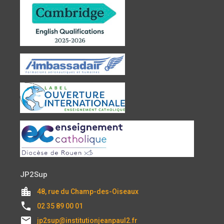
JP2Sup
location_city
48, rue du Champ-des-Oiseaux
local_phone
02 35 89 00 01
email
jp2sup@institutionjeanpaul2.fr