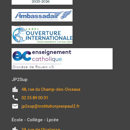
JP2Sup
location_city
48, rue du Champ-des-Oiseaux
local_phone
02 35 89 00 01
email
jp2sup@institutionjeanpaul2.fr
École - Collège - Lycée
location_city
39, rue de l'Avalasse