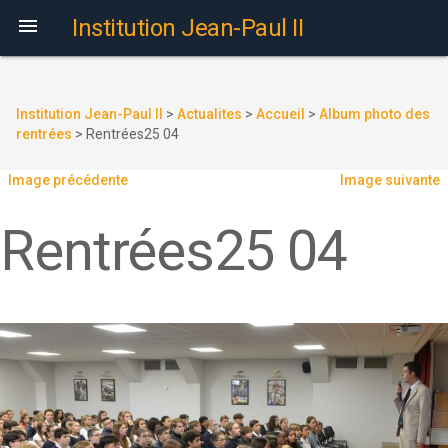

Institution Jean-Paul II
Institution Jean-Paul II
>
Actualites
>
Accueil
>
Album photo des
rentrées
>
Rentrées25 04
Image précédente
Image suivante
Rentrées25 04