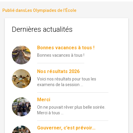
le
réelle
Navigation
Publié dans
Les Olympiades de l’École
de
Dernières actualités
l’article
Bonnes vacances à tous !
Bonnes vacances à tous !
Nos résultats 2026
Voici nos résultats pour tous les
examens de la session …
Merci
On ne pouvait rêver plus belle soirée.
Merci à tous …
Gouverner, c’est prévoir…