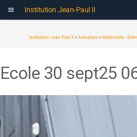
Institution Jean-Paul II

Institution Jean-Paul II
>
Actualites
>
Maternelle - Elé
Ecole 30 sept25 0