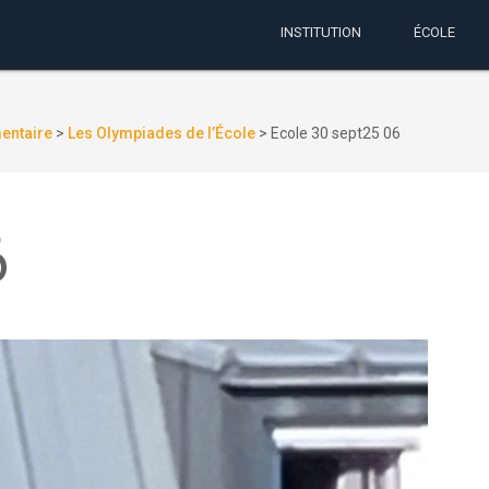
INSTITUTION
ÉCOLE
mentaire
>
Les Olympiades de l’École
>
Ecole 30 sept25 06
6