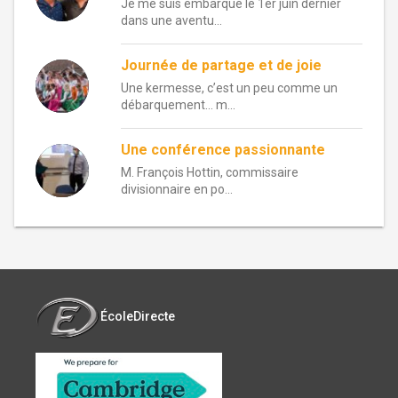
Je me suis embarqué le 1er juin dernier
dans une aventu...
Journée de partage et de joie
Une kermesse, c’est un peu comme un
débarquement… m...
Une conférence passionnante
M. François Hottin, commissaire
divisionnaire en po...
ÉcoleDirecte