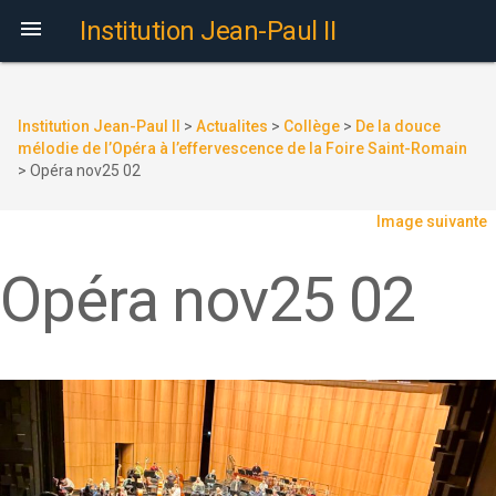

Institution Jean-Paul II
Institution Jean-Paul II
>
Actualites
>
Collège
>
De la douce
mélodie de l’Opéra à l’effervescence de la Foire Saint-Romain
>
Opéra nov25 02
Image suivante
Opéra nov25 02