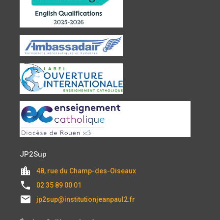
JP2Sup
location_city
48, rue du Champ-des-Oiseaux
local_phone
02 35 89 00 01
email
jp2sup@institutionjeanpaul2.fr