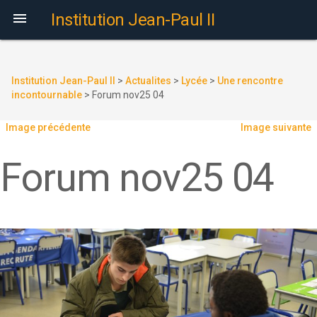

Institution Jean-Paul II
Institution Jean-Paul II
>
Actualites
>
Lycée
>
Une rencontre
incontournable
>
Forum nov25 04
Image précédente
Image suivante
Forum nov25 04