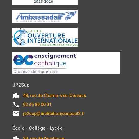
JP2Sup
location_city
48, rue du Champ-des-Oiseaux
local_phone
02 35 89 00 01
email
jp2sup@institutionjeanpaul2.fr
École - Collège - Lycée
location_city
39, rue de l'Avalasse