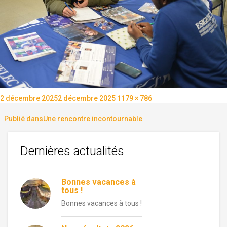
Publié
Taille
2 décembre 2025
2 décembre 2025
1179 × 786
le
réelle
Navigation
Publié dans
Une rencontre incontournable
de
Dernières actualités
l’article
Bonnes vacances à
tous !
Bonnes vacances à tous !