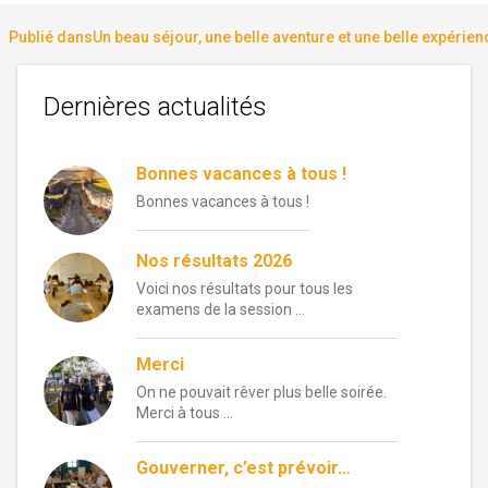
le
réelle
Navigation
Publié dans
Un beau séjour, une belle aventure et une belle expérienc
de
Dernières actualités
l’article
Bonnes vacances à tous !
Bonnes vacances à tous !
Nos résultats 2026
Voici nos résultats pour tous les
examens de la session …
Merci
On ne pouvait rêver plus belle soirée.
Merci à tous …
Gouverner, c’est prévoir…