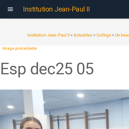
Institution Jean-Paul II

Institution Jean-Paul II
>
Actualites
>
Collège
>
Un beau
Image précédente
Esp dec25 05