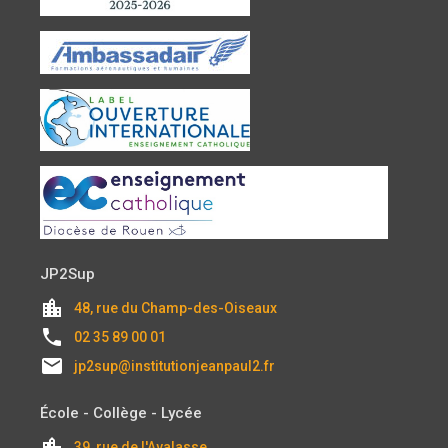
JP2Sup
location_city
48, rue du Champ-des-Oiseaux
local_phone
02 35 89 00 01
email
jp2sup@institutionjeanpaul2.fr
École - Collège - Lycée
location_city
39, rue de l'Avalasse