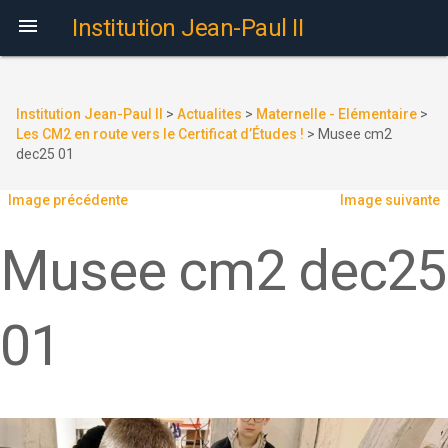

Institution Jean-Paul II
Institution Jean-Paul II
>
Actualites
>
Maternelle - Elémentaire
>
Les CM2 en route vers le Certificat d’Études !
>
Musee cm2
dec25 01
Image précédente
Image suivante
Musee cm2 dec25
01