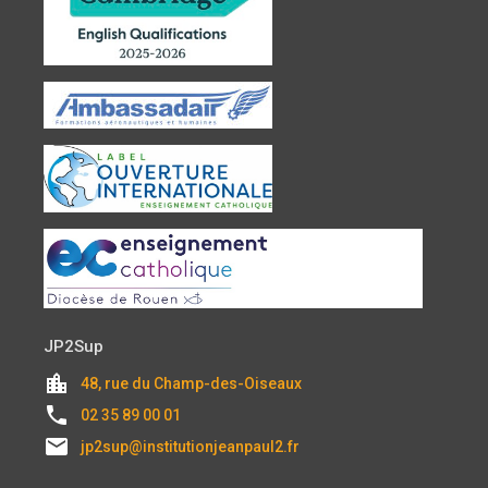
JP2Sup
location_city
48, rue du Champ-des-Oiseaux
local_phone
02 35 89 00 01
email
jp2sup@institutionjeanpaul2.fr