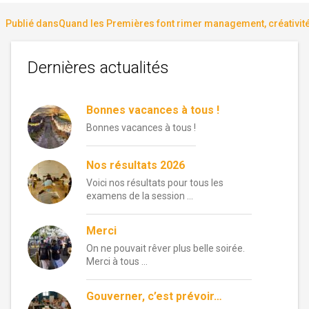
le
réelle
Navigation
Publié dans
Quand les Premières font rimer management, créativit
de
Dernières actualités
l’article
Bonnes vacances à tous !
Bonnes vacances à tous !
Nos résultats 2026
Voici nos résultats pour tous les
examens de la session …
Merci
On ne pouvait rêver plus belle soirée.
Merci à tous …
Gouverner, c’est prévoir…