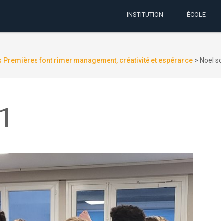
INSTITUTION
ÉCOLE
 Premières font rimer management, créativité et espérance
>
Noel s
01