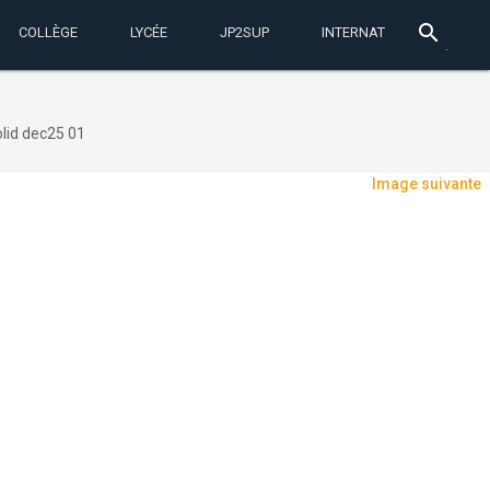
search
COLLÈGE
LYCÉE
JP2SUP
INTERNAT
olid dec25 01
Image suivante