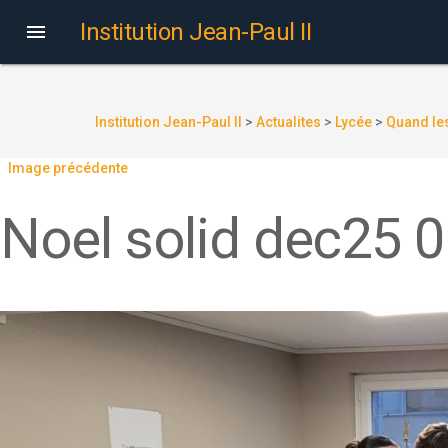
Institution Jean-Paul II

Institution Jean-Paul II
>
Actualites
>
Lycée
>
Quand les
Image précédente
Noel solid dec25 