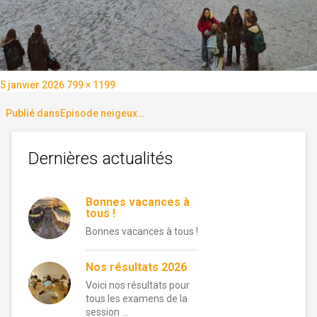
Publié
Taille
5 janvier 2026
799 × 1199
le
réelle
Navigation
Publié dans
Episode neigeux…
de
Dernières actualités
l’article
Bonnes vacances à
tous !
Bonnes vacances à tous !
Nos résultats 2026
Voici nos résultats pour
tous les examens de la
session …