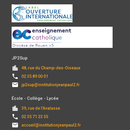
JP2Sup
location_city
48, rue du Champ-des-Oiseaux
local_phone
02 35 89 00 01
email
jp2sup@institutionjeanpaul2.fr
École - Collège - Lycée
location_city
39, rue de l'Avalasse
local_phone
02 35 71 23 55
email
accueil@institutionjeanpaul2.fr