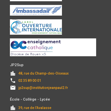
JP2Sup
location_city
48, rue du Champ-des-Oiseaux
local_phone
02 35 89 00 01
email
jp2sup@institutionjeanpaul2.fr
École - Collège - Lycée
location_city
39, rue de l'Avalasse