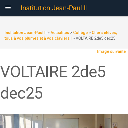

Institution Jean-Paul II
Institution Jean-Paul II
>
Actualites
>
Collège
>
Chers élèves,
tous à vos plumes et à vos claviers !
>
VOLTAIRE 2de5 dec25
Image suivante
VOLTAIRE 2de5
dec25