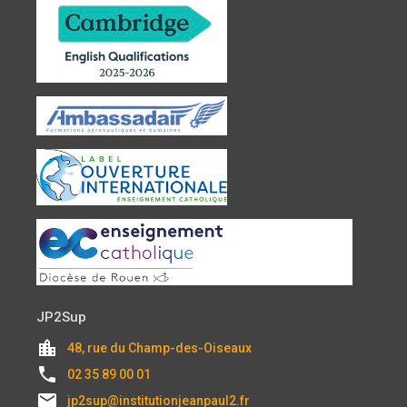
JP2Sup
location_city
48, rue du Champ-des-Oiseaux
local_phone
02 35 89 00 01
email
jp2sup@institutionjeanpaul2.fr