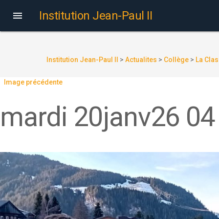
Institution Jean-Paul II

Institution Jean-Paul II
>
Actualites
>
Collège
>
La Clas
Image précédente
mardi 20janv26 04