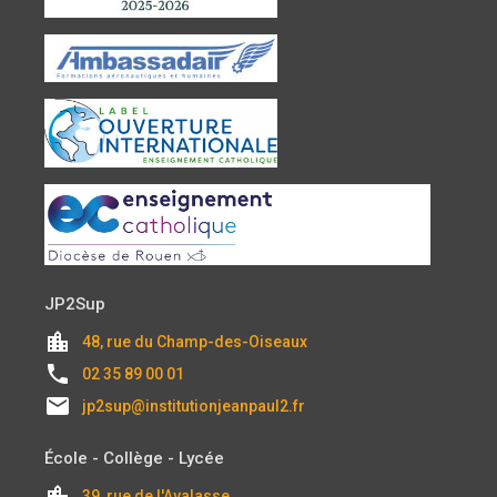
JP2Sup
location_city
48, rue du Champ-des-Oiseaux
local_phone
02 35 89 00 01
email
jp2sup@institutionjeanpaul2.fr
École - Collège - Lycée
location_city
39, rue de l'Avalasse