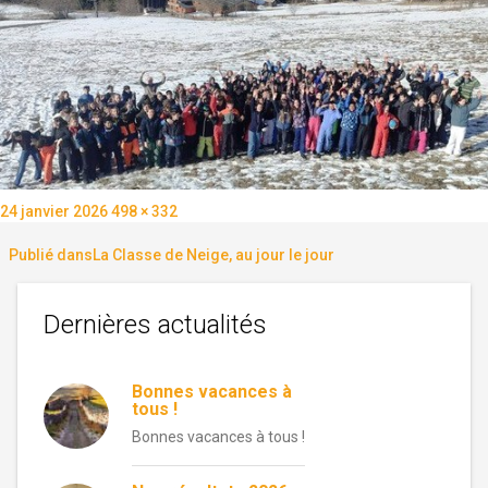
Publié
Taille
24 janvier 2026
498 × 332
le
réelle
Navigation
Publié dans
La Classe de Neige, au jour le jour
de
Dernières actualités
l’article
Bonnes vacances à
tous !
Bonnes vacances à tous !