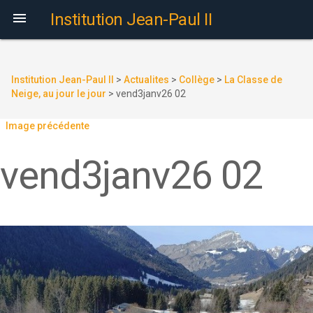

Institution Jean-Paul II
Institution Jean-Paul II
>
Actualites
>
Collège
>
La Classe de
Neige, au jour le jour
>
vend3janv26 02
Image précédente
vend3janv26 02