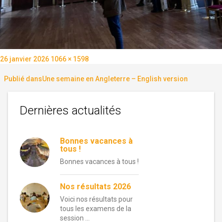
Publié
Taille
26 janvier 2026
1066 × 1598
le
réelle
Navigation
Publié dans
Une semaine en Angleterre – English version
de
Dernières actualités
l’article
Bonnes vacances à
tous !
Bonnes vacances à tous !
Nos résultats 2026
Voici nos résultats pour
tous les examens de la
session …