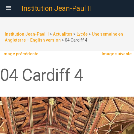

Institution Jean-Paul II
Institution Jean-Paul II
>
Actualites
>
Lycée
>
Une semaine en
Angleterre – English version
>
04 Cardiff 4
Image précédente
Image suivante
04 Cardiff 4