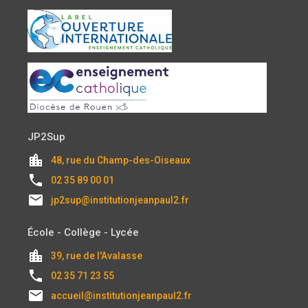
JP2Sup
location_city
48, rue du Champ-des-Oiseaux
local_phone
02 35 89 00 01
email
jp2sup@institutionjeanpaul2.fr
École - Collège - Lycée
location_city
39, rue de l'Avalasse
local_phone
02 35 71 23 55
email
accueil@institutionjeanpaul2.fr