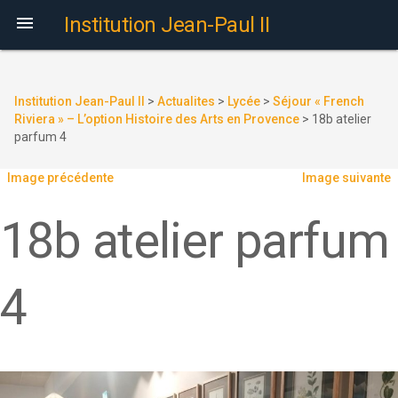

Institution Jean-Paul II
Institution Jean-Paul II
>
Actualites
>
Lycée
>
Séjour « French
Riviera » – L’option Histoire des Arts en Provence
>
18b atelier
parfum 4
Image précédente
Image suivante
18b atelier parfum
4