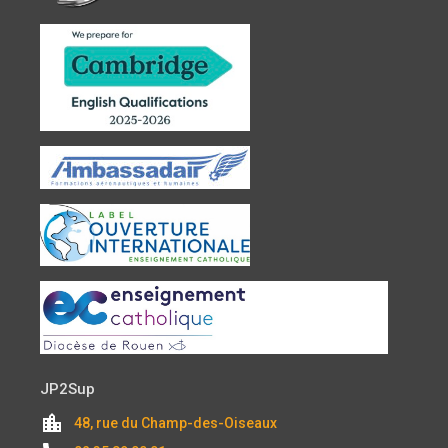
JP2Sup
location_city
48, rue du Champ-des-Oiseaux