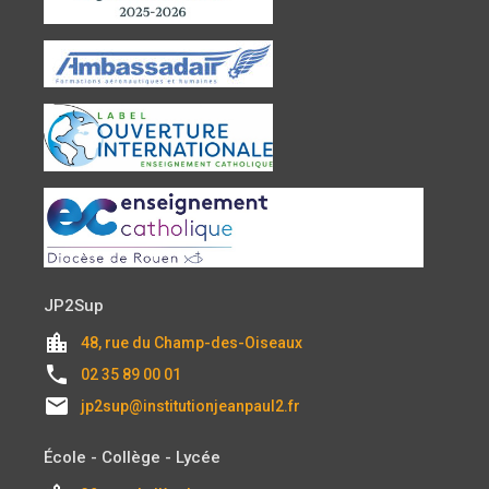
JP2Sup
location_city
48, rue du Champ-des-Oiseaux
local_phone
02 35 89 00 01
email
jp2sup@institutionjeanpaul2.fr
École - Collège - Lycée