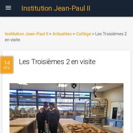

Institution Jean-Paul II
Institution Jean-Paul II
>
Actualites
>
Collège
>
Les Troisièmes 2
en visite
Les Troisièmes 2 en visite
14
FÉV