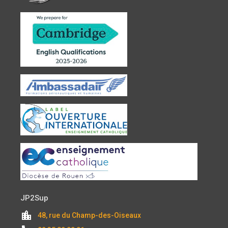
JP2Sup
location_city
48, rue du Champ-des-Oiseaux