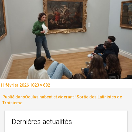
Publié
Taille
11 février 2026
1023 × 682
le
réelle
Navigation
Publié dans
Oculus habent et viderunt ! Sortie des Latinistes de
Troisième
de
Dernières actualités
l’article