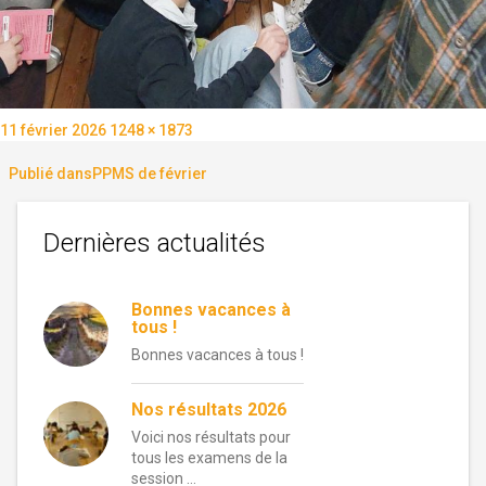
Publié
Taille
11 février 2026
1248 × 1873
le
réelle
Navigation
Publié dans
PPMS de février
de
Dernières actualités
l’article
Bonnes vacances à
tous !
Bonnes vacances à tous !
Nos résultats 2026
Voici nos résultats pour
tous les examens de la
session …