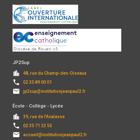
JP2Sup
location_city
48, rue du Champ-des-Oiseaux
local_phone
02 35 89 00 01
email
jp2sup@institutionjeanpaul2.fr
École - Collège - Lycée
location_city
39, rue de l'Avalasse
local_phone
02 35 71 23 55
email
accueil@institutionjeanpaul2.fr