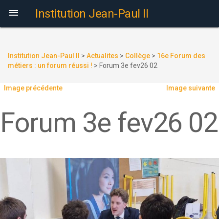

Institution Jean-Paul II
Institution Jean-Paul II
>
Actualites
>
Collège
>
16e Forum des
métiers : un forum réussi !
>
Forum 3e fev26 02
Image précédente
Image suivante
Forum 3e fev26 02