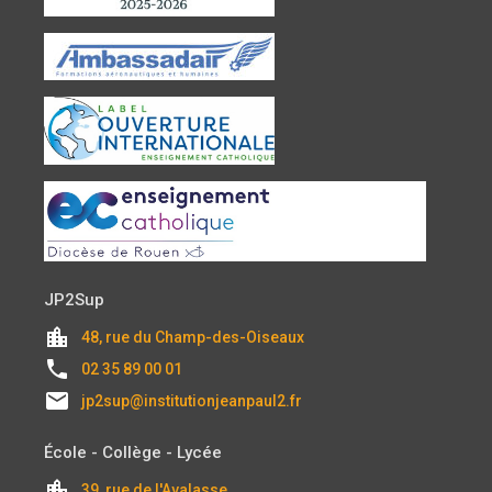
JP2Sup
location_city
48, rue du Champ-des-Oiseaux
local_phone
02 35 89 00 01
email
jp2sup@institutionjeanpaul2.fr
École - Collège - Lycée
location_city
39, rue de l'Avalasse