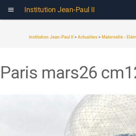
Institution Jean-Paul II

Institution Jean-Paul II
>
Actualites
>
Maternelle - Elé
Paris mars26 cm1