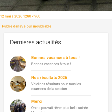
Publié
Taille
12 mars 2026
1280 × 960
le
réelle
Navigation
Publié dans
Séjour inoubliable
de
Dernières actualités
l’article
Bonnes vacances à tous !
Bonnes vacances à tous !
Nos résultats 2026
Voici nos résultats pour tous les
examens de la session …
Merci
On ne pouvait rêver plus belle soirée.