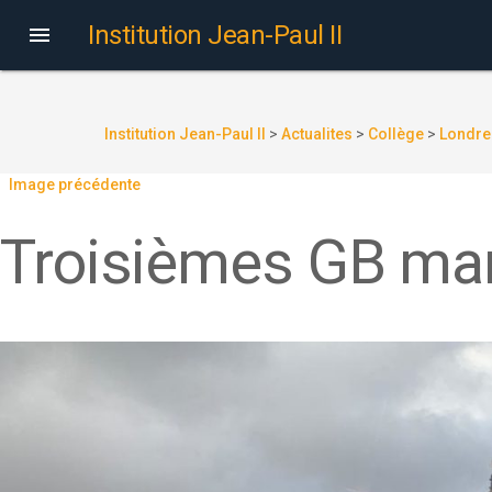
Institution Jean-Paul II

Institution Jean-Paul II
>
Actualites
>
Collège
>
Londre
Image précédente
Troisièmes GB ma