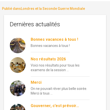
le
réelle
Navigation
Publié dans
Londres et la Seconde Guerre Mondiale
de
Dernières actualités
l’article
Bonnes vacances à tous !
Bonnes vacances à tous !
Nos résultats 2026
Voici nos résultats pour tous les
examens de la session …
Merci
On ne pouvait rêver plus belle soirée.
Merci à tous …
Gouverner, c’est prévoir…