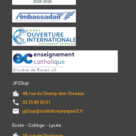
JP2Sup
location_city
48, rue du Champ-des-Oiseaux
local_phone
02 35 89 00 01
email
jp2sup@institutionjeanpaul2.fr
École - Collège - Lycée
location_city
39, rue de l'Avalasse