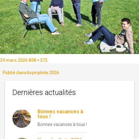
Publié
Taille
24 mars 2026
858 × 572
le
réelle
Navigation
Publié dans
Asymptote 2026
de
Dernières actualités
l’article
Bonnes vacances à
tous !
Bonnes vacances à tous !