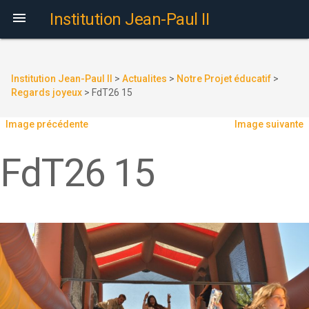

Institution Jean-Paul II
Institution Jean-Paul II
>
Actualites
>
Notre Projet éducatif
>
Regards joyeux
>
FdT26 15
Image précédente
Image suivante
FdT26 15