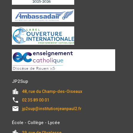
JP2Sup
location_city
48, rue du Champ-des-Oiseaux
local_phone
02 35 89 00 01
email
jp2sup@institutionjeanpaul2.fr
École - Collège - Lycée
location_city
39, rue de l'Avalasse