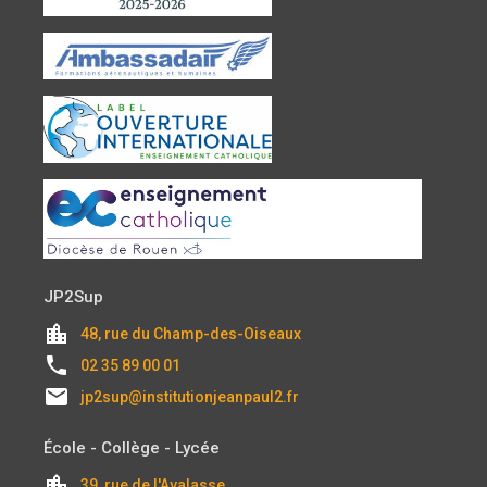
JP2Sup
location_city
48, rue du Champ-des-Oiseaux
local_phone
02 35 89 00 01
email
jp2sup@institutionjeanpaul2.fr
École - Collège - Lycée
location_city
39, rue de l'Avalasse