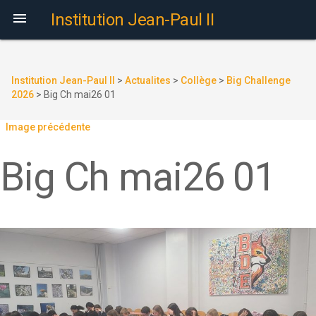

Institution Jean-Paul II
Institution Jean-Paul II
>
Actualites
>
Collège
>
Big Challenge
2026
>
Big Ch mai26 01
Image précédente
Big Ch mai26 01