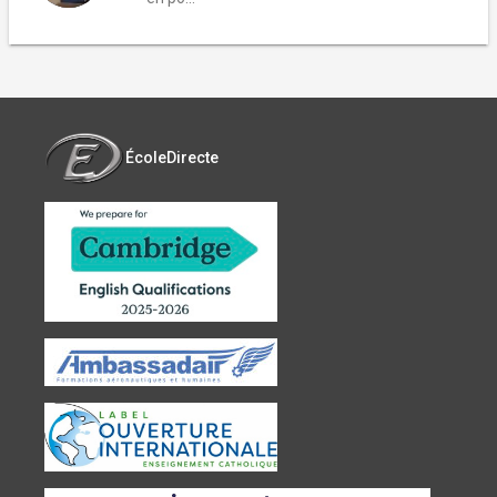
ÉcoleDirecte