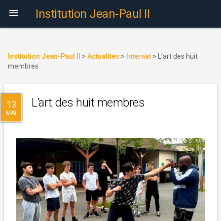

Institution Jean-Paul II
Institution Jean-Paul II
>
Actualites
>
Internat
>
L’art des huit
membres
L’art des huit membres
13
MAI