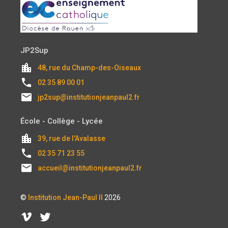
JP2Sup
location_city
48, rue du Champ-des-Oiseaux
local_phone
02 35 89 00 01
email
jp2sup@institutionjeanpaul2.fr
École - Collège - Lycée
location_city
39, rue de l'Avalasse
local_phone
02 35 71 23 55
email
accueil@institutionjeanpaul2.fr
©
Institution Jean-Paul II
2026