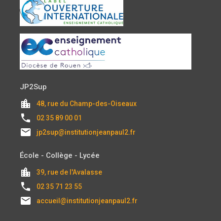
JP2Sup
location_city
48, rue du Champ-des-Oiseaux
local_phone
02 35 89 00 01
email
jp2sup@institutionjeanpaul2.fr
École - Collège - Lycée
location_city
39, rue de l'Avalasse
local_phone
02 35 71 23 55
email
accueil@institutionjeanpaul2.fr