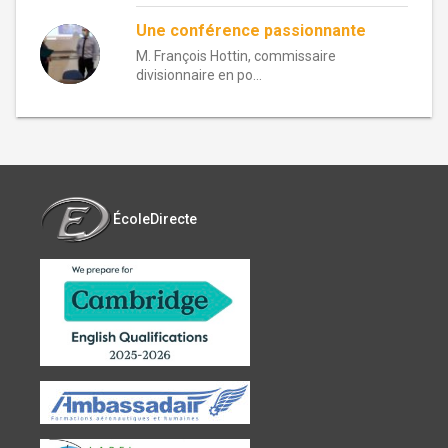
Une conférence passionnante
M. François Hottin, commissaire
divisionnaire en po...
ÉcoleDirecte