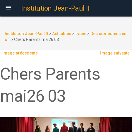

Institution Jean-Paul II
Institution Jean-Paul II
>
Actualites
>
Lycée
>
Des comédiens en
or
>
Chers Parents mai26 03
Image précédente
Image suivante
Chers Parents
mai26 03