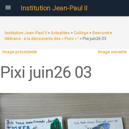

Institution Jean-Paul II
Institution Jean-Paul II
>
Actualites
>
Collège
>
Rencontre
littéraire : à la découverte des « Pixis » !
>
Pixi juin26 03
Image précédente
Image suivante
Pixi juin26 03