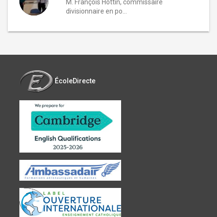
M. François Hottin, commissaire
divisionnaire en po...
ÉcoleDirecte