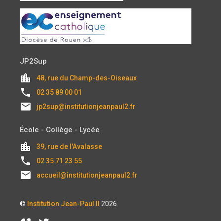
JP2Sup
location_city
48, rue du Champ-des-Oiseaux
local_phone
02 35 89 00 01
email
jp2sup@institutionjeanpaul2.fr
École - Collège - Lycée
location_city
39, rue de l'Avalasse
local_phone
02 35 71 23 55
email
accueil@institutionjeanpaul2.fr
©
Institution Jean-Paul II
2026