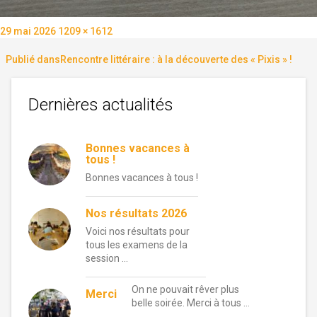
Publié
Taille
29 mai 2026
1209 × 1612
le
réelle
Navigation
Publié dans
Rencontre littéraire : à la découverte des « Pixis » !
de
Dernières actualités
l’article
Bonnes vacances à
tous !
Bonnes vacances à tous !
Nos résultats 2026
Voici nos résultats pour
tous les examens de la
session …
On ne pouvait rêver plus
Merci
belle soirée. Merci à tous …