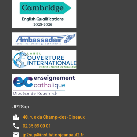
JP2Sup
location_city
48, rue du Champ-des-Oiseaux
local_phone
02 35 89 00 01
email
jp2sup@institutionjeanpaul2.fr