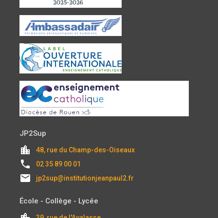
JP2Sup
location_city
48, rue du Champ-des-Oiseaux
local_phone
02 35 89 00 01
email
jp2sup@institutionjeanpaul2.fr
École - Collège - Lycée
location_city
39, rue de l'Avalasse