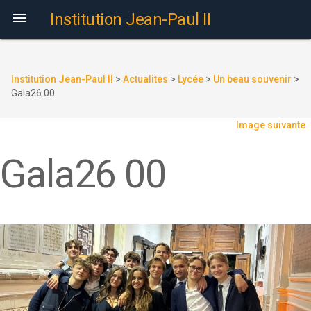

Institution Jean-Paul II
Institution Jean-Paul II
>
Actualites
>
Lycée
>
Un beau souvenir
>
Gala26 00
Image suivante
Gala26 00