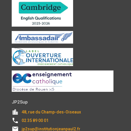
JP2Sup
location_city
48, rue du Champ-des-Oiseaux
local_phone
02 35 89 00 01
email
jp2sup@institutionjeanpaul2.fr