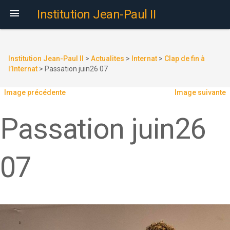

Institution Jean-Paul II
Institution Jean-Paul II
>
Actualites
>
Internat
>
Clap de fin à
l’Internat
>
Passation juin26 07
Image précédente
Image suivante
Passation juin26
07