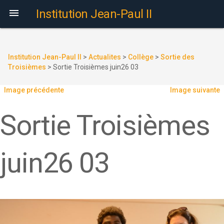

Institution Jean-Paul II
Institution Jean-Paul II
>
Actualites
>
Collège
>
Sortie des
Troisièmes
>
Sortie Troisièmes juin26 03
Image précédente
Image suivante
Sortie Troisièmes
juin26 03