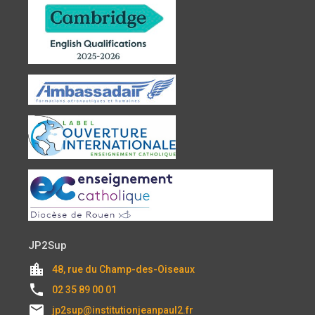
JP2Sup
location_city
48, rue du Champ-des-Oiseaux
local_phone
02 35 89 00 01
email
jp2sup@institutionjeanpaul2.fr