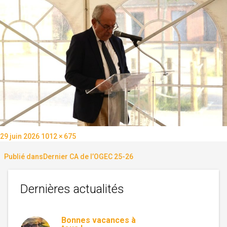
Publié
Taille
29 juin 2026
1012 × 675
le
réelle
Navigation
Publié dans
Dernier CA de l’OGEC 25-26
de
Dernières actualités
l’article
Bonnes vacances à