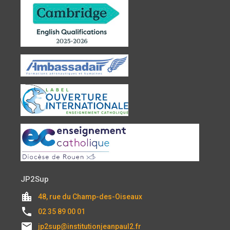
JP2Sup
location_city
48, rue du Champ-des-Oiseaux
local_phone
02 35 89 00 01
email
jp2sup@institutionjeanpaul2.fr