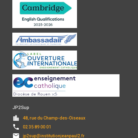
JP2Sup
location_city
48, rue du Champ-des-Oiseaux
local_phone
02 35 89 00 01
email
jp2sup@institutionjeanpaul2.fr