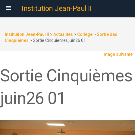

Institution Jean-Paul II
Institution Jean-Paul II
>
Actualites
>
Collège
>
Sortie des
Cinquièmes
>
Sortie Cinquièmes juin26 01
Image suivante
Sortie Cinquièmes
juin26 01