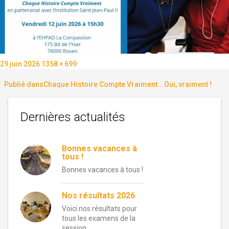
Publié
Taille
29 juin 2026
1358 × 699
le
réelle
Navigation
Publié dans
Chaque Histoire Compte Vraiment… Oui, vraiment !
de
Dernières actualités
l’article
Bonnes vacances à
tous !
Bonnes vacances à tous !
Nos résultats 2026
Voici nos résultats pour
tous les examens de la
session …