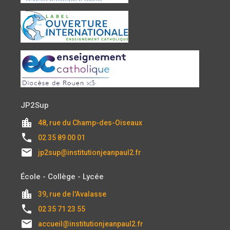
JP2Sup
location_city
48, rue du Champ-des-Oiseaux
local_phone
02 35 89 00 01
email
jp2sup@institutionjeanpaul2.fr
École - Collège - Lycée
location_city
39, rue de l'Avalasse
local_phone
02 35 71 23 55
email
accueil@institutionjeanpaul2.fr