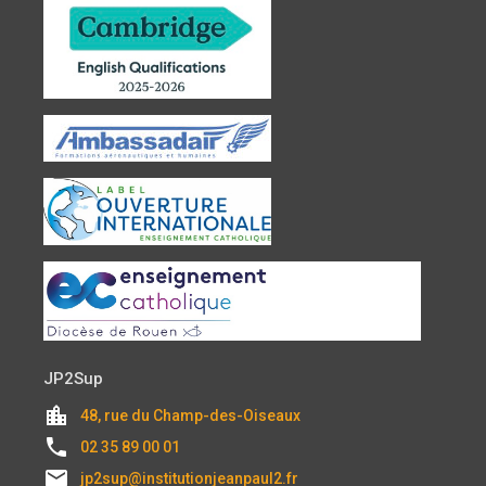
JP2Sup
location_city
48, rue du Champ-des-Oiseaux
local_phone
02 35 89 00 01
email
jp2sup@institutionjeanpaul2.fr