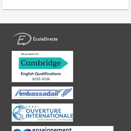
ÉcoleDirecte