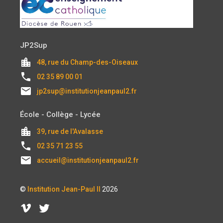
JP2Sup
location_city
48, rue du Champ-des-Oiseaux
local_phone
02 35 89 00 01
email
jp2sup@institutionjeanpaul2.fr
École - Collège - Lycée
location_city
39, rue de l'Avalasse
local_phone
02 35 71 23 55
email
accueil@institutionjeanpaul2.fr
©
Institution Jean-Paul II
2026