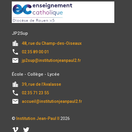
JP2Sup
location_city
48, rue du Champ-des-Oiseaux
local_phone
02 35 89 00 01
email
jp2sup@institutionjeanpaul2.fr
École - Collège - Lycée
location_city
39, rue de l'Avalasse
local_phone
02 35 71 23 55
email
accueil@institutionjeanpaul2.fr
©
Institution Jean-Paul II
2026