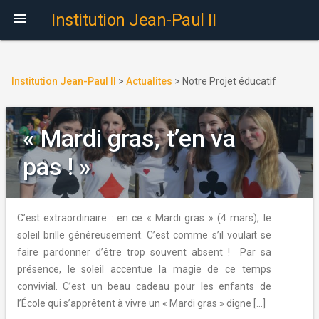

Institution Jean-Paul II
Institution Jean-Paul II
>
Actualites
>
Notre Projet éducatif
« Mardi gras, t’en va
pas ! »
C’est extraordinaire : en ce « Mardi gras » (4 mars), le
soleil brille généreusement. C’est comme s’il voulait se
faire pardonner d’être trop souvent absent ! Par sa
présence, le soleil accentue la magie de ce temps
convivial. C’est un beau cadeau pour les enfants de
l’École qui s’apprêtent à vivre un « Mardi gras » digne […]