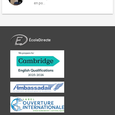
en po...
ÉcoleDirecte