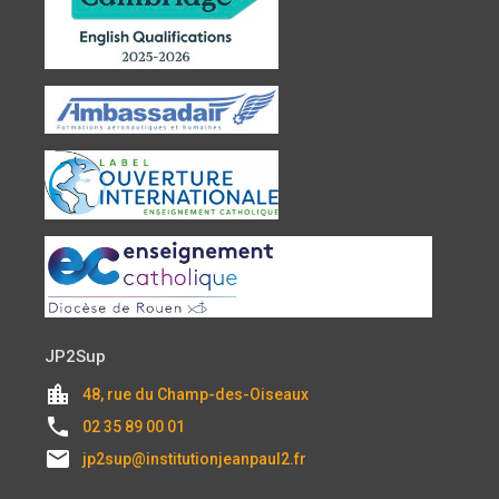
JP2Sup
location_city
48, rue du Champ-des-Oiseaux
local_phone
02 35 89 00 01
email
jp2sup@institutionjeanpaul2.fr