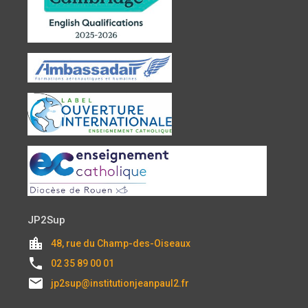
JP2Sup
location_city
48, rue du Champ-des-Oiseaux
local_phone
02 35 89 00 01
email
jp2sup@institutionjeanpaul2.fr