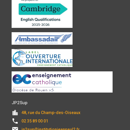
JP2Sup
location_city
48, rue du Champ-des-Oiseaux
local_phone
02 35 89 00 01
email
jp2sup@institutionjeanpaul2.fr