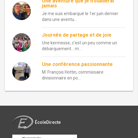
Une aventure que je n’oublierai
jamais
Je me suis embarqué le 1er juin dernier
dans une aventu...
Journée de partage et de joie
Une kermesse, c’est un peu comme un
débarquement… m...
Une conférence passionnante
M. François Hottin, commissaire
divisionnaire en po...
ÉcoleDirecte