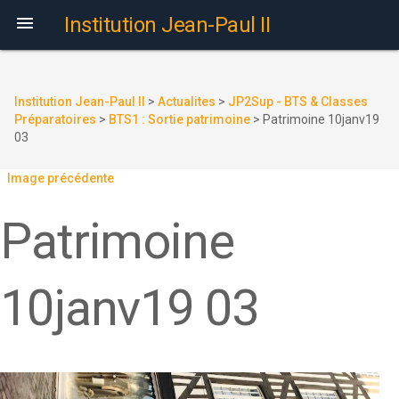

Institution Jean-Paul II
Institution Jean-Paul II
>
Actualites
>
JP2Sup - BTS & Classes
Préparatoires
>
BTS1 : Sortie patrimoine
>
Patrimoine 10janv19
03
Image précédente
Patrimoine
10janv19 03