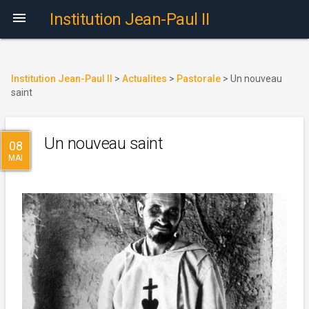

Institution Jean-Paul II
Institution Jean-Paul II
>
Actualites
>
Pastorale
>
Un nouveau
saint
Un nouveau saint
08
MAI