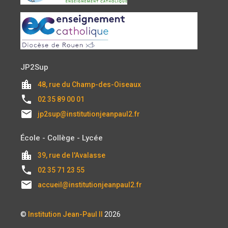
JP2Sup
location_city
48, rue du Champ-des-Oiseaux
local_phone
02 35 89 00 01
email
jp2sup@institutionjeanpaul2.fr
École - Collège - Lycée
location_city
39, rue de l'Avalasse
local_phone
02 35 71 23 55
email
accueil@institutionjeanpaul2.fr
©
Institution Jean-Paul II
2026