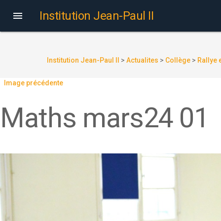
Institution Jean-Paul II

Institution Jean-Paul II
>
Actualites
>
Collège
>
Rallye
Image précédente
Maths mars24 01