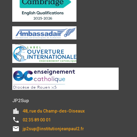
JP2Sup
location_city
48, rue du Champ-des-Oiseaux
local_phone
02 35 89 00 01
email
jp2sup@institutionjeanpaul2.fr