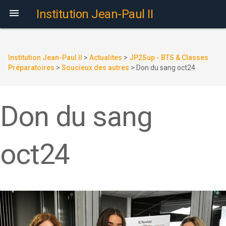

Institution Jean-Paul II
Institution Jean-Paul II
>
Actualites
>
JP2Sup - BTS & Classes
Préparatoires
>
Soucieux des autres
>
Don du sang oct24
Don du sang
oct24