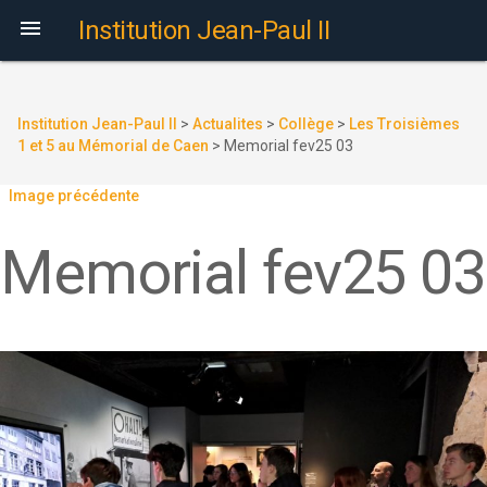

Institution Jean-Paul II
Institution Jean-Paul II
>
Actualites
>
Collège
>
Les Troisièmes
1 et 5 au Mémorial de Caen
>
Memorial fev25 03
Image précédente
Memorial fev25 03