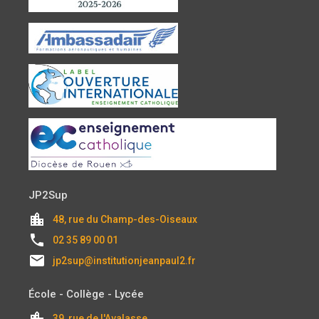
JP2Sup
location_city
48, rue du Champ-des-Oiseaux
local_phone
02 35 89 00 01
email
jp2sup@institutionjeanpaul2.fr
École - Collège - Lycée
location_city
39, rue de l'Avalasse