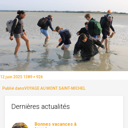
Publié
Taille
12 juin 2025
1389 × 926
le
réelle
Navigation
Publié dans
VOYAGE AU MONT SAINT-MICHEL
de
Dernières actualités
l’article
Bonnes vacances à