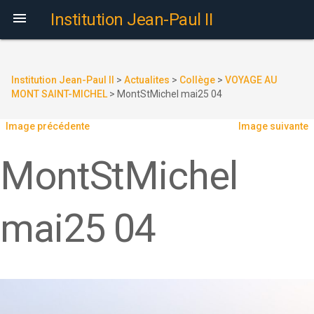

Institution Jean-Paul II
Institution Jean-Paul II
>
Actualites
>
Collège
>
VOYAGE AU
MONT SAINT-MICHEL
>
MontStMichel mai25 04
Image précédente
Image suivante
MontStMichel
mai25 04