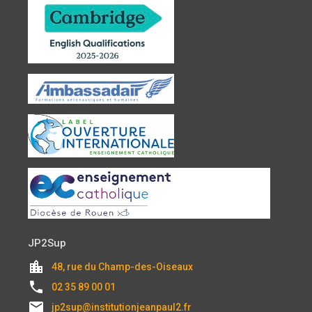
JP2Sup
location_city
48, rue du Champ-des-Oiseaux
local_phone
02 35 89 00 01
email
jp2sup@institutionjeanpaul2.fr